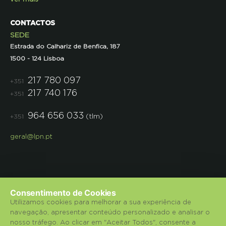
CONTACTOS
SEDE
Estrada do Calhariz de Benfica, 187
1500 - 124 Lisboa
217 780 097
+351
217 740 176
+351
964 656 033
(tlm)
+351
geral@lpn.pt
Consentimento de Cookies
Utilizamos cookies para melhorar a sua experiência de
navegação, apresentar conteúdo personalizado e analisar o
© 2018 Liga para a Protecção da Natureza.
nosso tráfego. Ao clicar em "Aceitar Todos", consente a