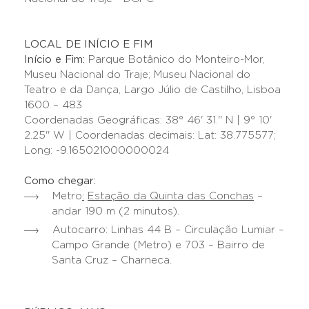
LOCAL DE INÍCIO E FIM
Início e Fim:
Parque Botânico do Monteiro-Mor,
Museu Nacional do Traje; Museu Nacional do
Teatro e da Dança, Largo Júlio de Castilho, Lisboa
1600 – 483
Coordenadas Geográficas: 38° 46' 31.'' N | 9° 10'
2.25'' W | Coordenadas decimais: Lat: 38.775577;
Long: -9.165021000000024
Como chegar:
Metro
:
Estação da Quinta das Conchas
–
andar 190 m (2 minutos).
Autocarro: Linhas 44 B – Circulação Lumiar –
Campo Grande (Metro) e 703 – Bairro de
Santa Cruz – Charneca.