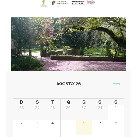
AGOSTO´26
D
S
T
Q
Q
S
S
26
27
28
29
30
31
1
2
3
4
5
6
7
8