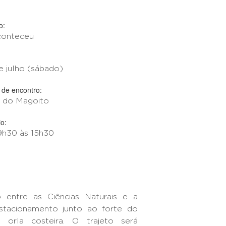
o:
conteceu
e julho (sábado)
 de encontro:
a do Magoito
o:
9h30 às 15h30
entre as Ciências Naturais e a
stacionamento junto ao forte do
orla costeira. O trajeto será