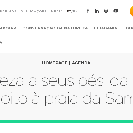
BRE NÓS
PUBLICAÇÕES
MEDIA
PT
/
EN
APOIAR
CONSERVAÇÃO DA NATUREZA
CIDADANIA
EDU
A
HOMEPAGE
|
AGENDA
eza a seus pés: da 
ito à praia da Sa