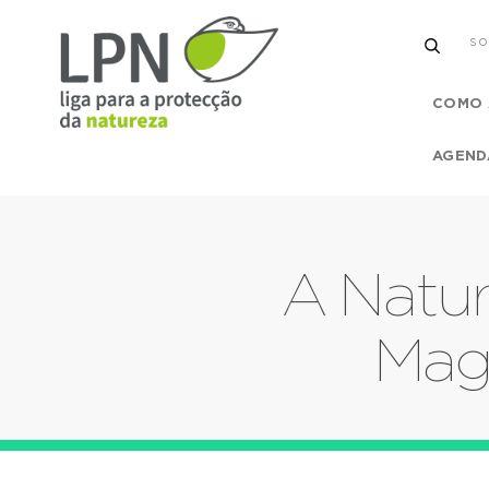
SO
COMO 
AGEND
A Natur
Mago