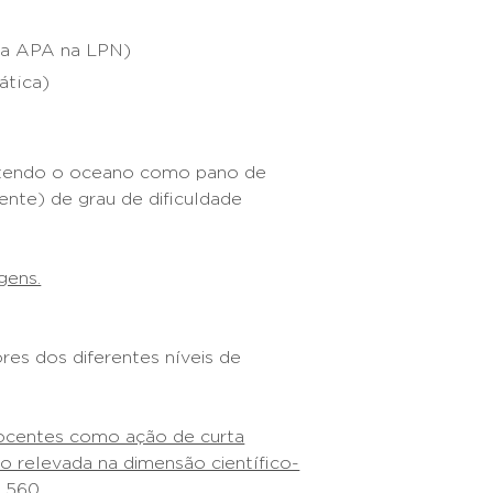
la APA na LPN)
emática)
as tendo o oceano como pano de
ente) de grau de dificuldade
gens.
res dos diferentes níveis de
docentes como ação de curta
 relevada na dimensão científico-
 560.