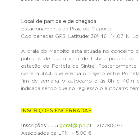
Local de partida e de chegada
Estacionamento da Praia do Magoito
Coordenadas GPS: Latitude: 38º 46` 14.07`N; Lo
A praia do Magoito está situada no concelho d
públicos de quem vem de Lisboa poderá ser
estação de Portela de Sintra. Posteriormente
carreira 444, que efetua o trajeto entre Portel
fim de semana o autocarro é às 8h e 40m p
indicada sendo que no regresso o autocarro tem
INSCRIÇÕES ENCERRADAS
Inscrições
para
geral@lpn.p
t | 217780097
Associados da LPN – 5,00 €