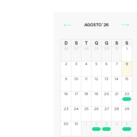
AGOSTO´26
D
S
T
Q
Q
S
S
26
27
28
29
30
31
1
2
3
4
5
6
7
8
9
10
11
12
13
14
15
16
17
18
19
20
21
22
23
24
25
26
27
28
29
30
31
1
2
3
4
5