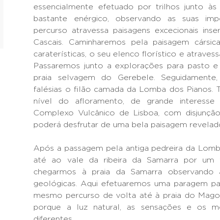
essencialmente efetuado por trilhos junto às 
bastante enérgico, observando as suas im
percurso atravessa paisagens excecionais inse
Cascais. Caminharemos pela paisagem cársi
caraterísticas, o seu elenco florístico e atraves
Passaremos junto a explorações para pasto e 
praia selvagem do Gerebele. Seguidamente
falésias o filão camada da Lomba dos Pianos
nível do afloramento, de grande interesse
Complexo Vulcânico de Lisboa, com disjunção
poderá desfrutar de uma bela paisagem revelador
Após a passagem pela antiga pedreira da Lomba
até ao vale da ribeira da Samarra por um 
chegarmos à praia da Samarra observando a
geológicas. Aqui efetuaremos uma paragem pa
mesmo percurso de volta até à praia do Mago
porque a luz natural, as sensações e os 
diferentes.