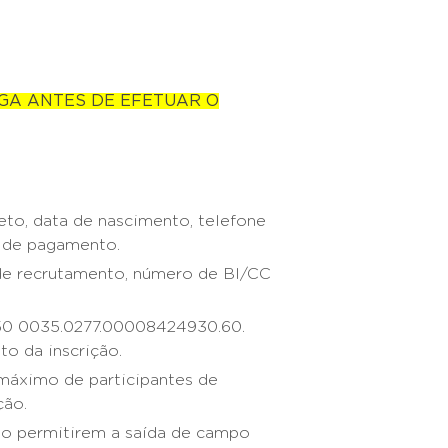
.
AGA ANTES DE EFETUAR O
eto, data de nascimento, telefone
o de pagamento.
 de recrutamento, número de BI/CC
50 0035.0277.00008424930.60.
o da inscrição.
máximo de participantes de
ção.
o permitirem a saída de campo