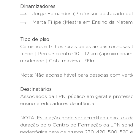
Dinamizadores
Jorge Fernandes (Professor destacado pe
Marta Filipe (Mestre em Ensino da Mat
Tipo de piso
Caminhos e trilhos rurais pelas arribas rochos
fundo | Percurso entre 10 – 12 km (aproximadam
moderado | Cota máxima – 99m
Nota:
Não aconselhável para pessoas com verti
Destinatários
Associados da LPN, público em geral e professo
ensino e educadores de infância.
NOTA:
Esta ação pode ser acreditada para os 
duração pelo Centro de Formação da LPN sendo
pedagógica para os grupos 230, 420, 500, 520 e