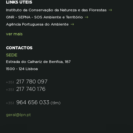
LINKS ÚTEIS
Pareceres
Projetos
Outras Formações
Instituto da Conservação da Natureza e das Florestas
Parcerias
GNR - SEPNA - SOS Ambiente e Território
Projetos
Agência Portuguesa do Ambiente
Semana do Jornalismo de Ambiente 2023
ver mais
CONTACTOS
SEDE
Estrada do Calhariz de Benfica, 187
1500 - 124 Lisboa
217 780 097
+351
217 740 176
+351
964 656 033
(tlm)
+351
geral@lpn.pt