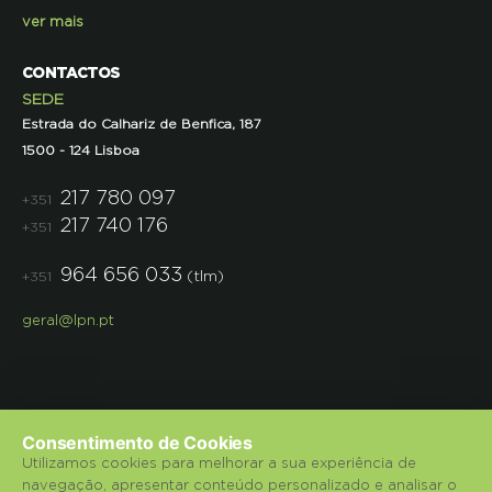
ver mais
CONTACTOS
SEDE
Estrada do Calhariz de Benfica, 187
1500 - 124 Lisboa
217 780 097
+351
217 740 176
+351
964 656 033
(tlm)
+351
geral@lpn.pt
Consentimento de Cookies
Utilizamos cookies para melhorar a sua experiência de
navegação, apresentar conteúdo personalizado e analisar o