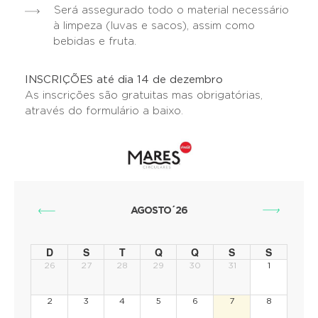
Será assegurado todo o material necessário
à limpeza (luvas e sacos), assim como
bebidas e fruta.
INSCRIÇÕES até dia 14 de dezembro
As inscrições são gratuitas mas obrigatórias,
através do formulário a baixo.
AGOSTO´26
D
S
T
Q
Q
S
S
26
27
28
29
30
31
1
2
3
4
5
6
7
8