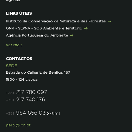
Agenda
Iniciativas
Literacia para a Floresta
Formação Contínua para Professores
Mares Circulares
Turma do Libérico
Ação Formativa
LINKS ÚTEIS
Pareceres
Projetos
Outras Formações
Instituto da Conservação da Natureza e das Florestas
Parcerias
GNR - SEPNA - SOS Ambiente e Território
Projetos
Agência Portuguesa do Ambiente
Semana do Jornalismo de Ambiente 2023
ver mais
CONTACTOS
SEDE
Estrada do Calhariz de Benfica, 187
1500 - 124 Lisboa
217 780 097
+351
217 740 176
+351
964 656 033
(tlm)
+351
geral@lpn.pt