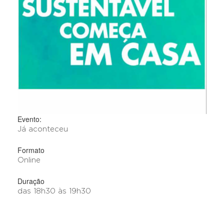
Evento:
Já aconteceu
Formato
Online
Duração
das 18h30 às 19h30