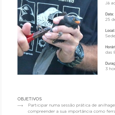
Já a
Data:
25 d
Local:
Sede
Horári
das 8
Duraç
3 ho
OBJETIVOS
Participar numa sessão prática de anilhage
compreender a sua importância como ferra