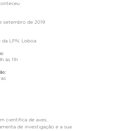
conteceu
e setembro de 2019
 da LPN, Lisboa
o:
h às 11h
ão:
ras
m científica de aves,
menta de investigação e a sua