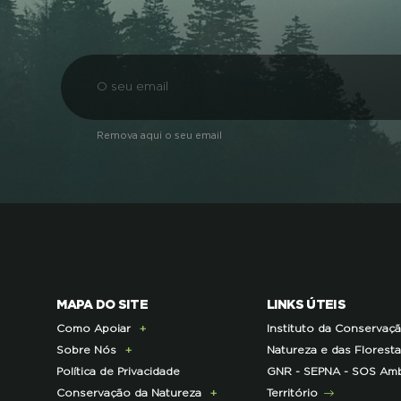
Remova aqui o seu email
MAPA DO SITE
LINKS ÚTEIS
Como Apoiar
Instituto da Conservaç
Sobre Nós
Doe Hoje
Natureza e das Florest
Política de Privacidade
Consignação do IRS
Apresentação
GNR - SEPNA - SOS Amb
Conservação da Natureza
Torne-se Associado
História
Território