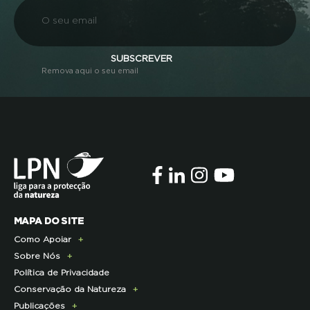
SUBSCREVER
Remova aqui o seu email
MAPA DO SITE
Como Apoiar
Sobre Nós
Doe Hoje
Política de Privacidade
Consignação do IRS
Apresentação
Conservação da Natureza
Torne-se Associado
História
Publicações
Pagamento Quotas
Institucional
Programa Lince