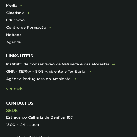
Media
Parcerias Exclusivas aos Associados
Membros da Direção Nacional
Programa Castro Verde Sustentável
E-News
Cidadania
Parcerias de Apoio à LPN
Corpo Técnico
Programa Florestas
Centro de Documentação
Comunicado de imprensa
Educação
Infraestruturas
Projetos cofinanciados pela UE
Clipping
Campanhas
Centro de Formação
Contactos e Localização
Outros Projetos
Press Kit
ECOs-Locais
Área dos Professores
Notícias
Representações
Histórico de Projetos
Dicas úteis
Recursos Pedagógicos
Formação Certificada
Agenda
Iniciativas
Literacia para a Floresta
Formação Contínua para Professores
Mares Circulares
Turma do Libérico
Ação Formativa
LINKS ÚTEIS
Pareceres
Projetos
Outras Formações
Instituto da Conservação da Natureza e das Florestas
Parcerias
GNR - SEPNA - SOS Ambiente e Território
Projetos
Agência Portuguesa do Ambiente
Semana do Jornalismo de Ambiente 2023
ver mais
CONTACTOS
SEDE
Estrada do Calhariz de Benfica, 187
1500 - 124 Lisboa