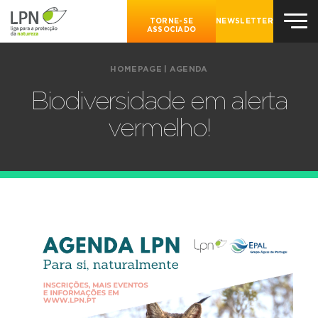
TORNE-SE
NEWSLETTER
ASSOCIADO
HOMEPAGE
|
AGENDA
Biodiversidade em alerta
vermelho!