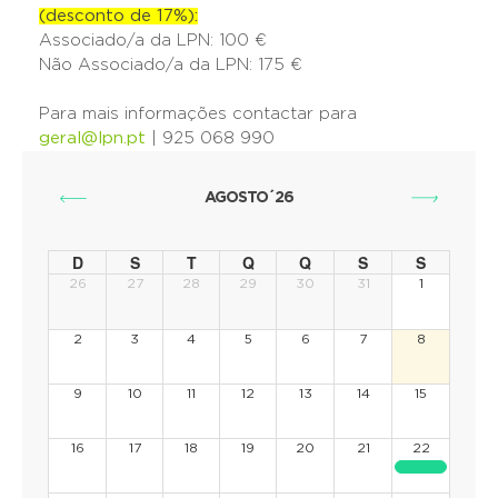
(desconto de 17%):
Associado/a da LPN: 100 €
Não Associado/a da LPN: 175 €
Para mais informações contactar para
geral@lpn.pt
| 925 068 990
AGOSTO´26
D
S
T
Q
Q
S
S
26
27
28
29
30
31
1
2
3
4
5
6
7
8
9
10
11
12
13
14
15
16
17
18
19
20
21
22