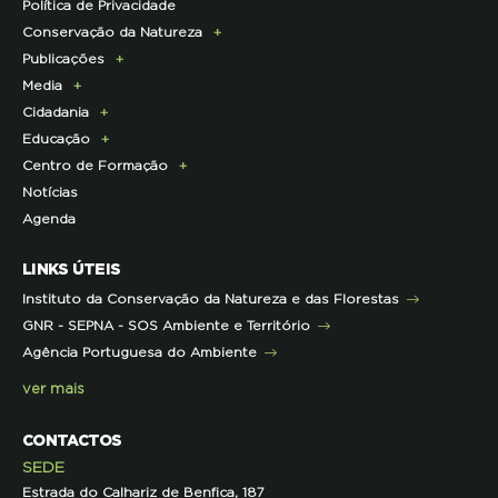
Política de Privacidade
Consignação do IRS
Apresentação
Conservação da Natureza
Torne-se Associado
História
Publicações
Pagamento Quotas
Institucional
Programa Lince
Media
Parcerias Exclusivas aos Associados
Membros da Direção Nacional
Programa Castro Verde Sustentável
E-News
Cidadania
Parcerias de Apoio à LPN
Corpo Técnico
Programa Florestas
Centro de Documentação
Comunicado de imprensa
Educação
Infraestruturas
Projetos cofinanciados pela UE
Clipping
Campanhas
Centro de Formação
Contactos e Localização
Outros Projetos
Press Kit
ECOs-Locais
Área dos Professores
Notícias
Representações
Histórico de Projetos
Dicas úteis
Recursos Pedagógicos
Formação Certificada
Agenda
Iniciativas
Literacia para a Floresta
Formação Contínua para Professores
Mares Circulares
Turma do Libérico
Ação Formativa
LINKS ÚTEIS
Pareceres
Projetos
Outras Formações
Instituto da Conservação da Natureza e das Florestas
Parcerias
GNR - SEPNA - SOS Ambiente e Território
Projetos
Agência Portuguesa do Ambiente
Semana do Jornalismo de Ambiente 2023
ver mais
CONTACTOS
SEDE
Estrada do Calhariz de Benfica, 187