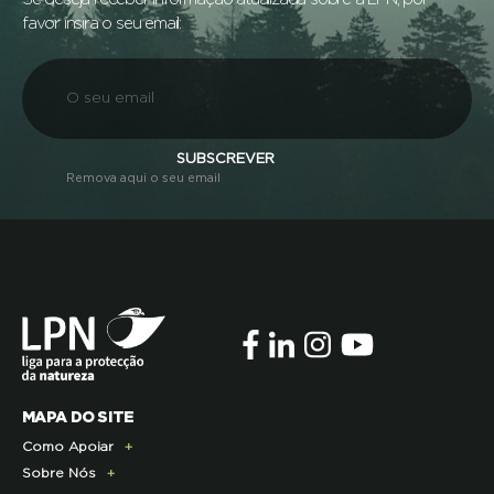
favor insira o seu email:
SUBSCREVER
Remova aqui o seu email
MAPA DO SITE
Como Apoiar
Sobre Nós
Doe Hoje