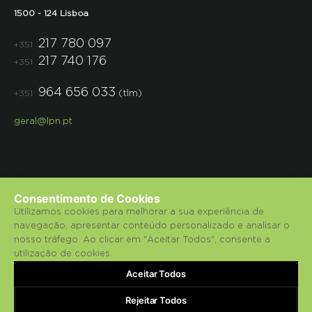
1500 - 124 Lisboa
217 780 097
+351
217 740 176
+351
964 656 033
(tlm)
+351
geral@lpn.pt
Consentimento de Cookies
Utilizamos cookies para melhorar a sua experiência de
navegação, apresentar conteúdo personalizado e analisar o
© 2018 Liga para a Protecção da Natureza.
nosso tráfego. Ao clicar em "Aceitar Todos", consente a
utilização de cookies.
Política de Privacidade
Aceitar Todos
bluesoft.pt
Powered by
Rejeitar Todos