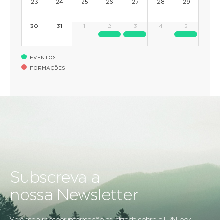
23
24
25
26
27
28
29
30
31
1
2
3
4
5
EVENTOS
FORMAÇÕES
Subscreva a
nossa Newsletter
Se deseja receber informação atualizada sobre a LPN, por