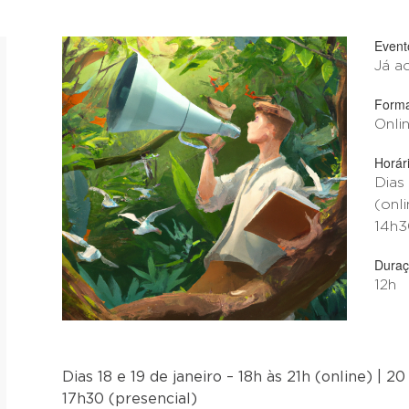
Event
Já a
Form
Onli
Horár
Dias 
(onli
14h3
Dura
12h
Dias 18 e 19 de janeiro – 18h às 21h (online) | 20
17h30 (presencial)