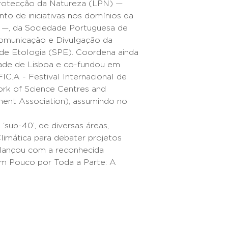
Protecção da Natureza (LPN) —
o de iniciativas nos domínios da
—, da Sociedade Portuguesa de
omunicação e Divulgação da
de Etologia (SPE). Coordena ainda
dade de Lisboa e co-fundou em
FIC.A - Festival Internacional de
ork of Science Centres and
nt Association), assumindo no
‘sub-40’, de diversas áreas,
imática para debater projetos
, lançou com a reconhecida
Um Pouco por Toda a Parte: A