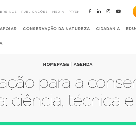
BRE NÓS
PUBLICAÇÕES
MEDIA
PT
/
EN
APOIAR
CONSERVAÇÃO DA NATUREZA
CIDADANIA
EDU
A
HOMEPAGE
|
AGENDA
ção para a conse
: ciência, técnica e