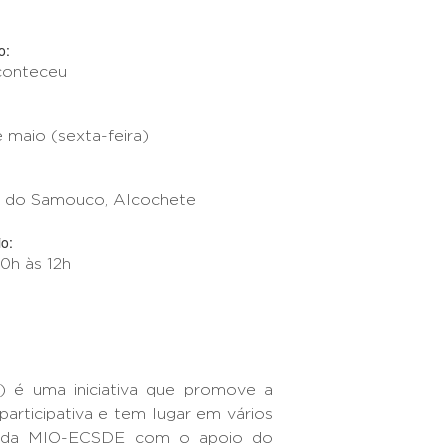
o:
conteceu
e maio (sexta-feira)
a do Samouco, Alcochete
o:
10h às 12h
 é uma iniciativa que promove a
participativa e tem lugar em vários
de da MIO-ECSDE com o apoio do