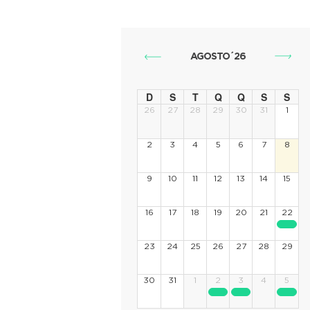
AGOSTO´26
D
S
T
Q
Q
S
S
26
27
28
29
30
31
1
2
3
4
5
6
7
8
9
10
11
12
13
14
15
16
17
18
19
20
21
22
23
24
25
26
27
28
29
30
31
1
2
3
4
5