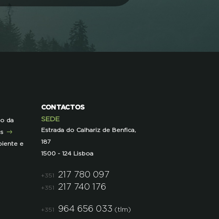
CONTACTOS
SEDE
ão da
Estrada do Calhariz de Benfica,
as
187
iente e
1500 - 124 Lisboa
217 780 097
+351
217 740 176
+351
964 656 033
(tlm)
+351