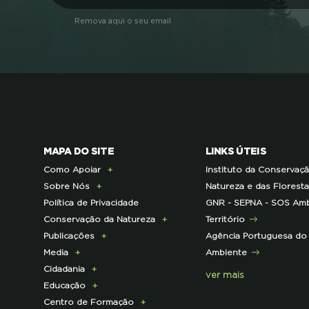
Remova aqui o seu email
MAPA DO SITE
LINKS ÚTEIS
Como Apoiar
Instituto da Conservaç
Sobre Nós
Doe Hoje
Natureza e das Florest
Política de Privacidade
Consignação do IRS
Apresentação
GNR - SEPNA - SOS Amb
Conservação da Natureza
Torne-se Associado
História
Território
Publicações
Pagamento Quotas
Institucional
Programa Lince
Agência Portuguesa do
Media
Parcerias Exclusivas aos
Membros da Direção
Programa Castro Verde
E-News
Ambiente
Cidadania
Associados
Nacional
Sustentável
Centro de Documentação
Comunicado de imprensa
ver mais
Educação
Parcerias de Apoio à LPN
Corpo Técnico
Programa Florestas
Clipping
Campanhas
Centro de Formação
Infraestruturas
Projetos cofinanciados
Press Kit
ECOs-Locais
Área dos Professores