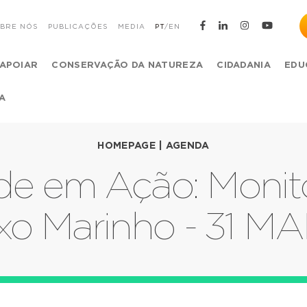
BRE NÓS
PUBLICAÇÕES
MEDIA
PT
/
EN
APOIAR
CONSERVAÇÃO DA NATUREZA
CIDADANIA
EDU
A
HOMEPAGE
|
AGENDA
e em Ação: Monito
ixo Marinho - 31 MA