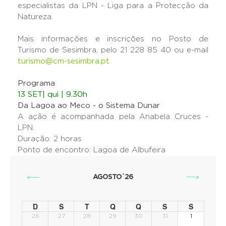
especialistas da LPN - Liga para a Protecção da
Natureza.
Mais informações e inscrições no Posto de
Turismo de Sesimbra, pelo 21 228 85 40 ou e-mail
turismo@cm-sesimbra.pt
Programa
13 SET| qui | 9.30h
Da Lagoa ao Meco - o Sistema Dunar
A ação é acompanhada pela Anabela Cruces -
LPN.
Duração: 2 horas
Ponto de encontro: Lagoa de Albufeira
AGOSTO´26
D
S
T
Q
Q
S
S
26
27
28
29
30
31
1