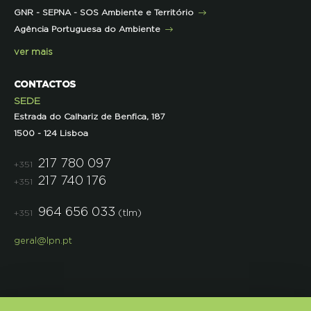
GNR - SEPNA - SOS Ambiente e Território
Projetos
Agência Portuguesa do Ambiente
Semana do Jornalismo de Ambiente 2023
ver mais
CONTACTOS
SEDE
Estrada do Calhariz de Benfica, 187
1500 - 124 Lisboa
217 780 097
+351
217 740 176
+351
964 656 033
(tlm)
+351
geral@lpn.pt