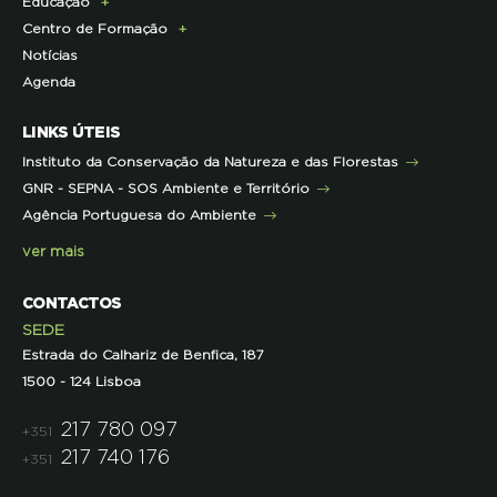
Educação
Infraestruturas
Projetos cofinanciados pela UE
Clipping
Campanhas
Centro de Formação
Contactos e Localização
Outros Projetos
Press Kit
ECOs-Locais
Área dos Professores
Notícias
Representações
Histórico de Projetos
Dicas úteis
Recursos Pedagógicos
Formação Certificada
Agenda
Iniciativas
Literacia para a Floresta
Formação Contínua para Professores
Mares Circulares
Turma do Libérico
Ação Formativa
LINKS ÚTEIS
Pareceres
Projetos
Outras Formações
Instituto da Conservação da Natureza e das Florestas
Parcerias
GNR - SEPNA - SOS Ambiente e Território
Projetos
Agência Portuguesa do Ambiente
Semana do Jornalismo de Ambiente 2023
ver mais
CONTACTOS
SEDE
Estrada do Calhariz de Benfica, 187
1500 - 124 Lisboa
217 780 097
+351
217 740 176
+351