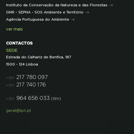
Instituto da Conservação da Natureza e das Florestas
Parcerias
GNR - SEPNA - SOS Ambiente e Território
Projetos
Agência Portuguesa do Ambiente
Semana do Jornalismo de Ambiente 2023
ver mais
CONTACTOS
SEDE
Estrada do Calhariz de Benfica, 187
1500 - 124 Lisboa
217 780 097
+351
217 740 176
+351
964 656 033
(tlm)
+351
geral@lpn.pt