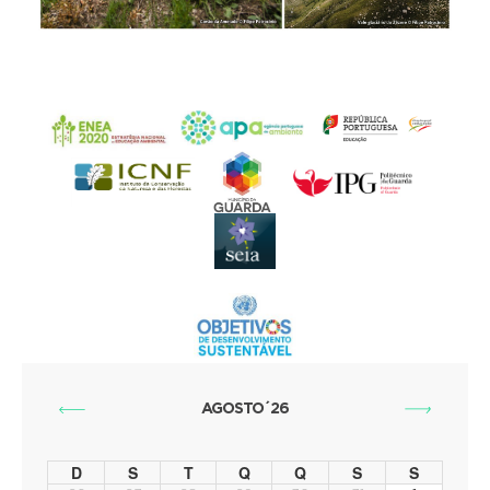
AGOSTO´26
D
S
T
Q
Q
S
S