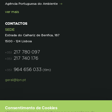
Agência Portuguesa do Ambiente
Semana do Jornalismo de Ambiente 2023
ver mais
CONTACTOS
SEDE
Estrada do Calhariz de Benfica, 187
1500 - 124 Lisboa
217 780 097
+351
217 740 176
+351
964 656 033
(tlm)
+351
geral@lpn.pt
Consentimento de Cookies