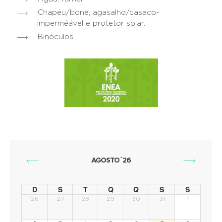
Chapéu/boné, agasalho/casaco-
imperméável e protetor solar.
Binóculos.
AGOSTO´26
D
S
T
Q
Q
S
S
26
27
28
29
30
31
1