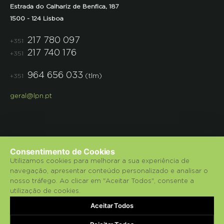
Estrada do Calhariz de Benfica, 187
1500 - 124 Lisboa
217 780 097
+351
217 740 176
+351
964 656 033
(tlm)
+351
geral@lpn.pt
Consentimento de Cookies
Utilizamos cookies para melhorar a sua experiência de
navegação, apresentar conteúdo personalizado e analisar o
© 2018 Liga para a Protecção da Natureza.
nosso tráfego. Ao clicar em "Aceitar Todos", consente a
utilização de cookies.
Política de Privacidade
Aceitar Todos
bluesoft.pt
Powered by