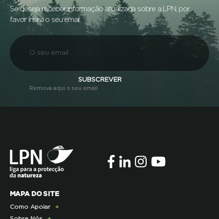
Se deseja receber informação atualizada sobre a LPN, por
favor insira o seu email:
SUBSCREVER
Remova aqui o seu email
MAPA DO SITE
Como Apoiar
Sobre Nós
Doe Hoje