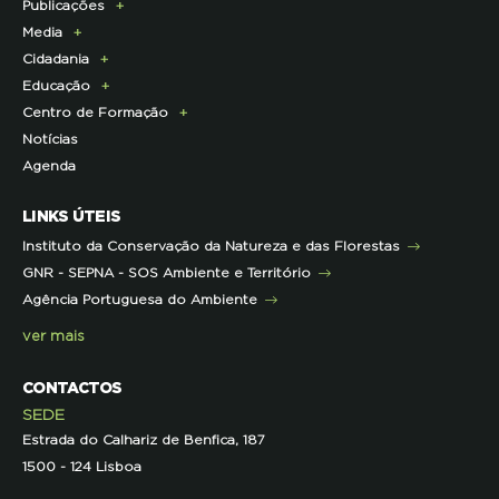
Publicações
Pagamento Quotas
Institucional
Programa Lince
Media
Parcerias Exclusivas aos Associados
Membros da Direção Nacional
Programa Castro Verde Sustentável
E-News
Cidadania
Parcerias de Apoio à LPN
Corpo Técnico
Programa Florestas
Centro de Documentação
Comunicado de imprensa
Educação
Infraestruturas
Projetos cofinanciados pela UE
Clipping
Campanhas
Centro de Formação
Contactos e Localização
Outros Projetos
Press Kit
ECOs-Locais
Área dos Professores
Notícias
Representações
Histórico de Projetos
Dicas úteis
Recursos Pedagógicos
Formação Certificada
Agenda
Iniciativas
Literacia para a Floresta
Formação Contínua para Professores
Mares Circulares
Turma do Libérico
Ação Formativa
LINKS ÚTEIS
Pareceres
Projetos
Outras Formações
Instituto da Conservação da Natureza e das Florestas
Parcerias
GNR - SEPNA - SOS Ambiente e Território
Projetos
Agência Portuguesa do Ambiente
Semana do Jornalismo de Ambiente 2023
ver mais
CONTACTOS
SEDE
Estrada do Calhariz de Benfica, 187
1500 - 124 Lisboa