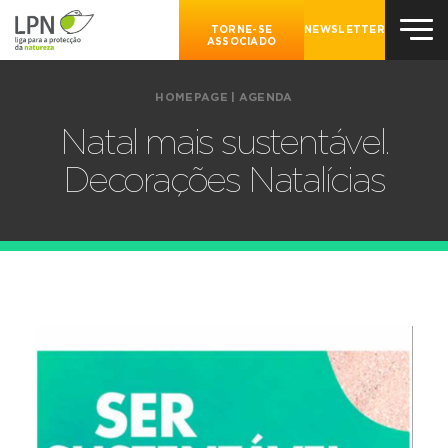
TORNE-SE
NEWSLETTER
ASSOCIADO
HOMEPAGE
|
AGENDA
Natal mais sustentável.
Decorações Natalícias