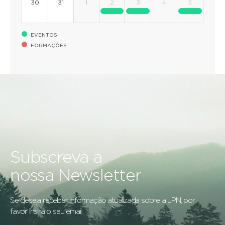
30
31
1
2
3
4
5
EVENTOS
FORMAÇÕES
Subscreva a
nossa Newsletter
Se deseja receber informação atualizada sobre a LPN, por
favor insira o seu email: