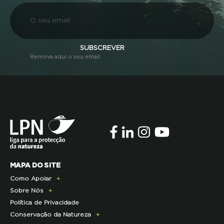
SUBSCREVER
Remova aqui o seu email
MAPA DO SITE
Como Apoiar
Sobre Nós
Doe Hoje
Política de Privacidade
Consignação do IRS
Apresentação
Conservação da Natureza
Torne-se Associado
História