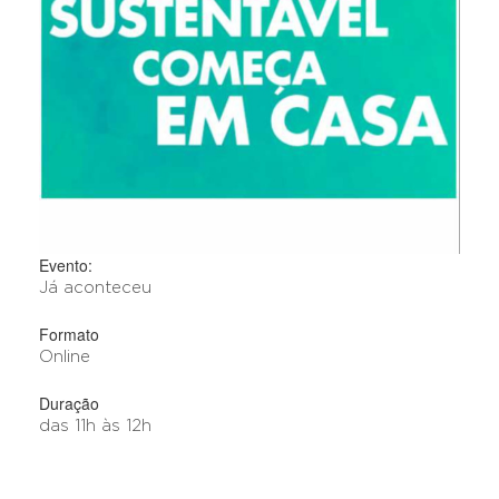
Evento:
Já aconteceu
Formato
Online
Duração
das 11h às 12h