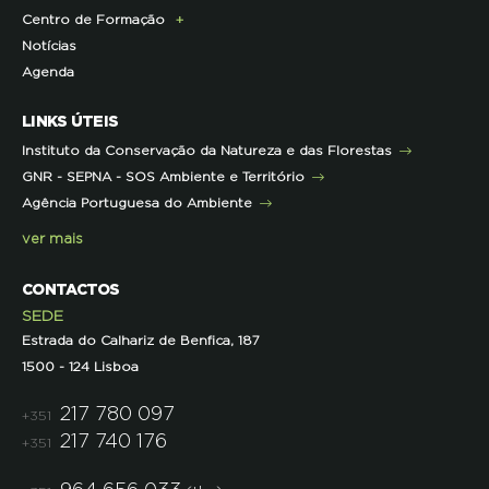
Centro de Formação
Contactos e Localização
Outros Projetos
Press Kit
ECOs-Locais
Área dos Professores
Notícias
Representações
Histórico de Projetos
Dicas úteis
Recursos Pedagógicos
Formação Certificada
Agenda
Iniciativas
Literacia para a Floresta
Formação Contínua para Professores
Mares Circulares
Turma do Libérico
Ação Formativa
LINKS ÚTEIS
Pareceres
Projetos
Outras Formações
Instituto da Conservação da Natureza e das Florestas
Parcerias
GNR - SEPNA - SOS Ambiente e Território
Projetos
Agência Portuguesa do Ambiente
Semana do Jornalismo de Ambiente 2023
ver mais
CONTACTOS
SEDE
Estrada do Calhariz de Benfica, 187
1500 - 124 Lisboa
217 780 097
+351
217 740 176
+351