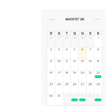
AGOSTO´26
D
S
T
Q
Q
S
S
26
27
28
29
30
31
1
2
3
4
5
6
7
8
9
10
11
12
13
14
15
16
17
18
19
20
21
22
23
24
25
26
27
28
29
30
31
1
2
3
4
5