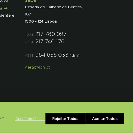
SEDE
ão da
Estrada do Calhariz de Benfica,
as
187
iente e
1500 - 124 Lisboa
217 780 097
+351
217 740 176
+351
964 656 033
(tlm)
+351
geral@lpn.pt
Rejeitar Todos
Aceitar Todos
Gerir Preferências
 Ao
Powered by
bluesoft.pt