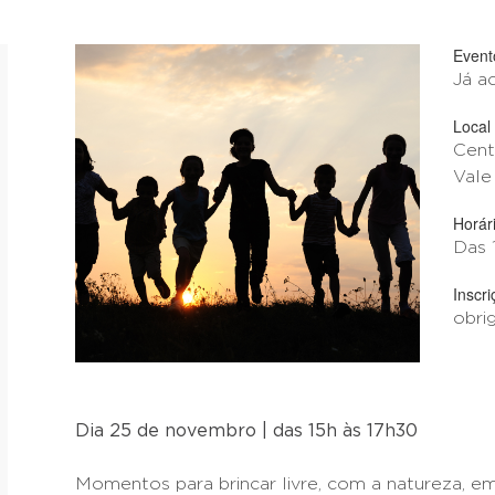
Event
Já a
Local
Cent
Vale
Horár
Das 
Inscri
obri
Dia 25 de novembro | das 15h às 17h30
Momentos para brincar livre, com a natureza, em