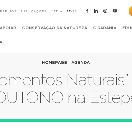
BRE NÓS
PUBLICAÇÕES
MEDIA
PT
/
EN
APOIAR
CONSERVAÇÃO DA NATUREZA
CIDADANIA
EDU
A
HOMEPAGE
|
AGENDA
omentos Naturais”:
OUTONO na Estep