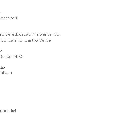
o:
conteceu
ro de educação Ambiental do
 Gonçalinho, Castro Verde
io
15h às 17h30
ção
gatória
 família!