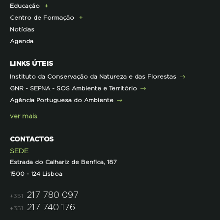
Educação
Infraestruturas
Projetos cofinanciados pela UE
Clipping
Campanhas
Centro de Formação
Contactos e Localização
Outros Projetos
Press Kit
ECOs-Locais
Área dos Professores
Notícias
Representações
Histórico de Projetos
Dicas úteis
Recursos Pedagógicos
Formação Certificada
Agenda
Iniciativas
Literacia para a Floresta
Formação Contínua para Professores
Mares Circulares
Turma do Libérico
Ação Formativa
LINKS ÚTEIS
Pareceres
Projetos
Outras Formações
Instituto da Conservação da Natureza e das Florestas
Parcerias
GNR - SEPNA - SOS Ambiente e Território
Projetos
Agência Portuguesa do Ambiente
Semana do Jornalismo de Ambiente 2023
ver mais
CONTACTOS
SEDE
Estrada do Calhariz de Benfica, 187
1500 - 124 Lisboa
217 780 097
+351
217 740 176
+351