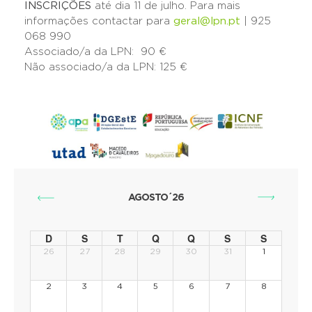
INSCRIÇÕES
até dia 11 de julho. Para mais
informações contactar para
geral@lpn.pt
| 925
068 990
Associado/a da LPN: 90 €
Não associado/a da LPN: 125 €
AGOSTO´26
D
S
T
Q
Q
S
S
26
27
28
29
30
31
1
2
3
4
5
6
7
8