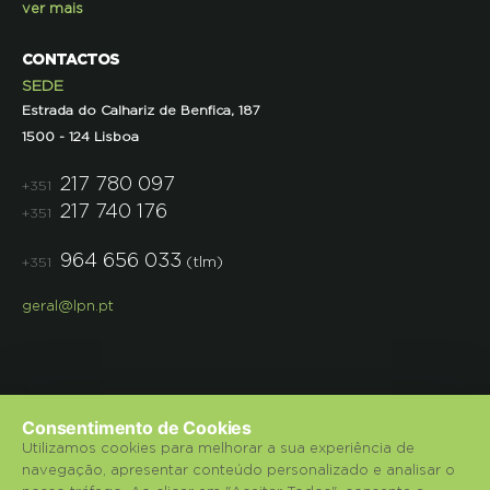
ver mais
CONTACTOS
SEDE
Estrada do Calhariz de Benfica, 187
1500 - 124 Lisboa
217 780 097
+351
217 740 176
+351
964 656 033
(tlm)
+351
geral@lpn.pt
Consentimento de Cookies
Utilizamos cookies para melhorar a sua experiência de
navegação, apresentar conteúdo personalizado e analisar o
© 2018 Liga para a Protecção da Natureza.