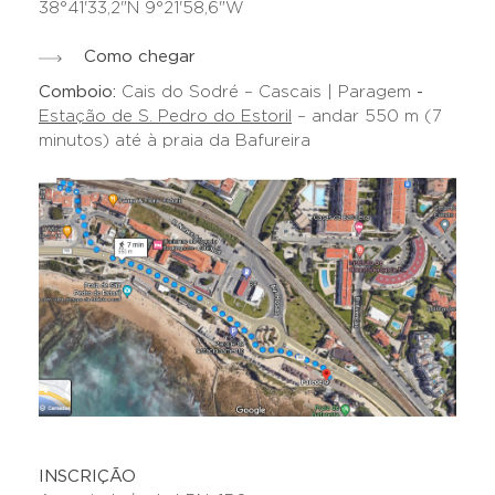
38°41'33,2"N 9°21'58,6"W
Como chegar
Comboio:
Cais do Sodré – Cascais | Paragem
-
Estação de S. Pedro do Estoril
– andar 550 m (7
minutos) até à praia da Bafureira
INSCRIÇÃO