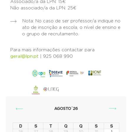
Associado/a da LPN: 15€
Não associado/a da LPN: 25€
Nota: No caso de ser professor/a indique no
ato de inscrição a escola, o nível de ensino e
o grupo de recrutamento.
Para mais informações contactar para
geral@lpn.pt
| 925 068 990
AGOSTO´26
D
S
T
Q
Q
S
S
26
27
28
29
30
31
1