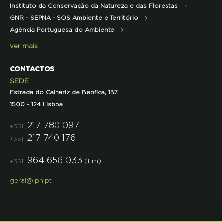
Instituto da Conservação da Natureza e das Florestas
Parcerias
GNR - SEPNA - SOS Ambiente e Território
Projetos
Agência Portuguesa do Ambiente
Semana do Jornalismo de Ambiente 2023
ver mais
CONTACTOS
SEDE
Estrada do Calhariz de Benfica, 187
1500 - 124 Lisboa
217 780 097
+351
217 740 176
+351
964 656 033
(tlm)
+351
geral@lpn.pt