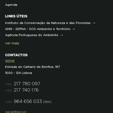
Agenda
Iniciativas
Literacia para a Floresta
Formação Contínua para Professores
Mares Circulares
Turma do Libérico
Ação Formativa
LINKS ÚTEIS
Pareceres
Projetos
Outras Formações
Instituto da Conservação da Natureza e das Florestas
Parcerias
GNR - SEPNA - SOS Ambiente e Território
Projetos
Agência Portuguesa do Ambiente
Semana do Jornalismo de Ambiente 2023
ver mais
CONTACTOS
SEDE
Estrada do Calhariz de Benfica, 187
1500 - 124 Lisboa
217 780 097
+351
217 740 176
+351
964 656 033
(tlm)
+351
geral@lpn.pt