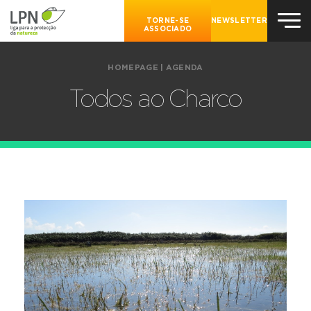
TORNE-SE
NEWSLETTER
ASSOCIADO
HOMEPAGE
|
AGENDA
Todos ao Charco