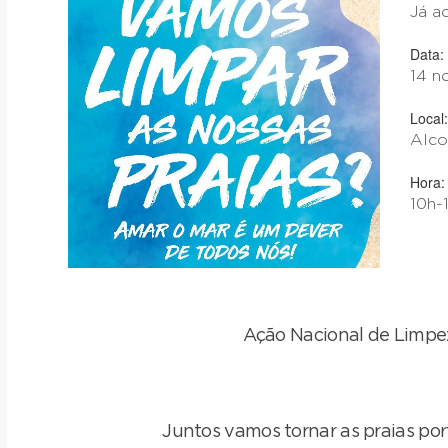
Já a
Data:
14 n
Local:
Alco
Hora:
10h-
Ação Nacional de Limpe
Juntos vamos tornar as praias po