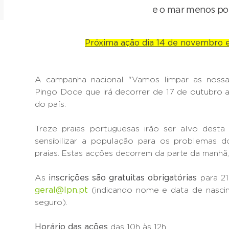
e o mar menos pol
Próxima ação dia 14 de novembro 
A campanha nacional "Vamos limpar as nossas
Pingo Doce que irá decorrer de 17 de outubro 
do país.
Treze praias portuguesas irão ser alvo desta
sensibilizar a população para os problemas 
praias.
Estas acções
decorrem da parte da manhã,
As
inscrições são gratuitas obrigatórias
para 21
geral@lpn.pt
(indicando nome e data de nascim
seguro).
Horário das ações
das 10h às 12h