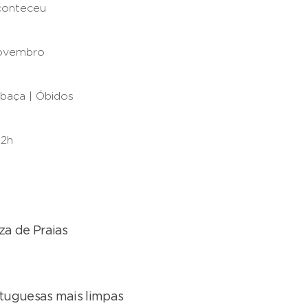
conteceu
ovembro
baça | Óbidos
12h
za de Praias
rtuguesas mais limpas