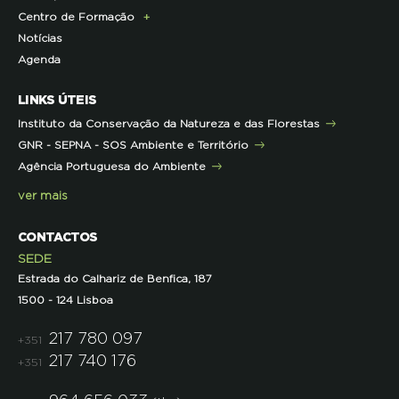
Centro de Formação
Contactos e Localização
Outros Projetos
Press Kit
ECOs-Locais
Área dos Professores
Notícias
Representações
Histórico de Projetos
Dicas úteis
Recursos Pedagógicos
Formação Certificada
Agenda
Iniciativas
Literacia para a Floresta
Formação Contínua para Professores
Mares Circulares
Turma do Libérico
Ação Formativa
LINKS ÚTEIS
Pareceres
Projetos
Outras Formações
Instituto da Conservação da Natureza e das Florestas
Parcerias
GNR - SEPNA - SOS Ambiente e Território
Projetos
Agência Portuguesa do Ambiente
Semana do Jornalismo de Ambiente 2023
ver mais
CONTACTOS
SEDE
Estrada do Calhariz de Benfica, 187
1500 - 124 Lisboa
217 780 097
+351
217 740 176
+351