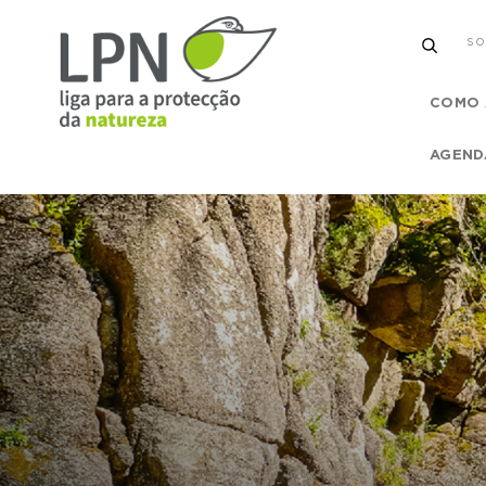
SO
COMO 
AGEND