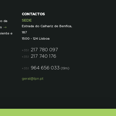
CONTACTOS
SEDE
ão da
Estrada do Calhariz de Benfica,
as
187
iente e
1500 - 124 Lisboa
217 780 097
+351
217 740 176
+351
964 656 033
(tlm)
+351
geral@lpn.pt