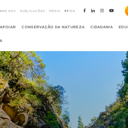
BRE NÓS
PUBLICAÇÕES
MEDIA
PT
/
EN
APOIAR
CONSERVAÇÃO DA NATUREZA
CIDADANIA
EDU
A