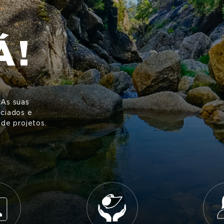
Á!
 As suas
ociados e
 de projetos.