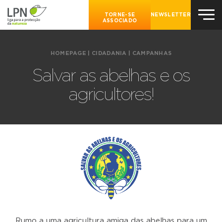
TORNE-SE
NEWSLETTER
ASSOCIADO
HOMEPAGE
|
CIDADANIA
|
CAMPANHAS
Salvar as abelhas e os
agricultores!
Rumo a uma agricultura amiga das abelhas para um