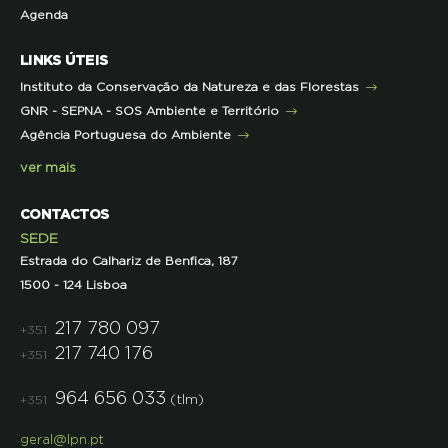
Agenda
Iniciativas
Literacia para a Floresta
Formação Contínua para Professores
Mares Circulares
Turma do Libérico
Ação Formativa
LINKS ÚTEIS
Pareceres
Projetos
Outras Formações
Instituto da Conservação da Natureza e das Florestas
Parcerias
GNR - SEPNA - SOS Ambiente e Território
Projetos
Agência Portuguesa do Ambiente
Semana do Jornalismo de Ambiente 2023
ver mais
CONTACTOS
SEDE
Estrada do Calhariz de Benfica, 187
1500 - 124 Lisboa
217 780 097
+351
217 740 176
+351
964 656 033
(tlm)
+351
geral@lpn.pt