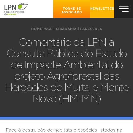
TORNE-SE
NEWSLETTER
ASSOCIADO
HOMEPAGE
|
CIDADANIA
|
PARECERES
Comentário da LPN à
Consulta Pública do Estudo
de Impacte Ambiental do
projeto Agroflorestal das
Herdades de Murta e Monte
Novo (HM-MN)
Face à destruição de habitats e espécies listados na