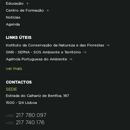
Educação
Infraestruturas
Projetos cofinanciados pela UE
Clipping
Campanhas
Centro de Formação
Contactos e Localização
Outros Projetos
Press Kit
ECOs-Locais
Área dos Professores
Notícias
Representações
Histórico de Projetos
Dicas úteis
Recursos Pedagógicos
Formação Certificada
Agenda
Iniciativas
Literacia para a Floresta
Formação Contínua para Professores
Mares Circulares
Turma do Libérico
Ação Formativa
LINKS ÚTEIS
Pareceres
Projetos
Outras Formações
Instituto da Conservação da Natureza e das Florestas
Parcerias
GNR - SEPNA - SOS Ambiente e Território
Projetos
Agência Portuguesa do Ambiente
Semana do Jornalismo de Ambiente 2023
ver mais
CONTACTOS
SEDE
Estrada do Calhariz de Benfica, 187
1500 - 124 Lisboa
217 780 097
+351
217 740 176
+351