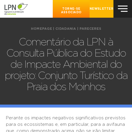
TORNE-SE
NEWSLETTER
ASSOCIADO
HOMEPAGE
|
CIDADANIA
|
PARECERES
Comentário da LPN à
Consulta Pública do Estudo
de Impacte Ambiental do
projeto: Conjunto Turístico da
Praia dos Moinhos
Perante os impactes negativos significativos previstos
para os ecossistemas e, em particular, para a avifauna
que, como demonstrado acima, não se irão limitar