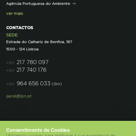
Agência Portuguesa do Ambiente
Semana do Jornalismo de Ambiente 2023
ver mais
CONTACTOS
SEDE
Estrada do Calhariz de Benfica, 187
1500 - 124 Lisboa
217 780 097
+351
217 740 176
+351
964 656 033
(tlm)
+351
geral@lpn.pt
Consentimento de Cookies
Utilizamos cookies para melhorar a sua experiência de