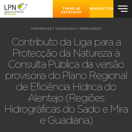
TORNE-SE
NEWSLETTER
ASSOCIADO
HOMEPAGE
|
CIDADANIA
|
PARECERES
Contributo da Liga para a
Protecção da Natureza à
Consulta Pública da versão
provisória do Plano Regional
de Eficiência Hídrica do
Alentejo (Regiões
Hidrográficas do Sado e Mira
e Guadiana)