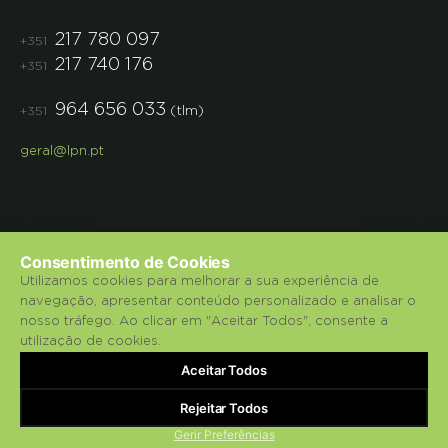
217 780 097
+351
217 740 176
+351
964 656 033
(tlm)
+351
geral@lpn.pt
Consentimento de Cookies
Utilizamos cookies para melhorar a sua experiência de
navegação, apresentar conteúdo personalizado e analisar o
© 2018 Liga para a Protecção da Natureza.
nosso tráfego. Ao clicar em "Aceitar Todos", consente a
utilização de cookies.
Política de Privacidade
Aceitar Todos
bluesoft.pt
Powered by
Rejeitar Todos
Gerir Preferências