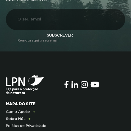
SUBSCREVER
Remova aqui o seu email
MAPA DO SITE
Como Apoiar
Sobre Nós
Doe Hoje
Política de Privacidade
Consignação do IRS
Apresentação