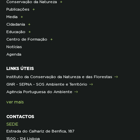
Conservação da Natureza
Torne-se Associado
História
Publicações
Pagamento Quotas
Institucional
Programa Lince
Media
Parcerias Exclusivas aos Associados
Membros da Direção Nacional
Programa Castro Verde Sustentável
E-News
Cidadania
Parcerias de Apoio à LPN
Corpo Técnico
Programa Florestas
Centro de Documentação
Comunicado de imprensa
Educação
Infraestruturas
Projetos cofinanciados pela UE
Clipping
Campanhas
Centro de Formação
Contactos e Localização
Outros Projetos
Press Kit
ECOs-Locais
Área dos Professores
Notícias
Representações
Histórico de Projetos
Dicas úteis
Recursos Pedagógicos
Formação Certificada
Agenda
Iniciativas
Literacia para a Floresta
Formação Contínua para Professores
Mares Circulares
Turma do Libérico
Ação Formativa
LINKS ÚTEIS
Pareceres
Projetos
Outras Formações
Instituto da Conservação da Natureza e das Florestas
Parcerias
GNR - SEPNA - SOS Ambiente e Território
Projetos
Agência Portuguesa do Ambiente
Semana do Jornalismo de Ambiente 2023
ver mais
CONTACTOS
SEDE
Estrada do Calhariz de Benfica, 187
1500 - 124 Lisboa