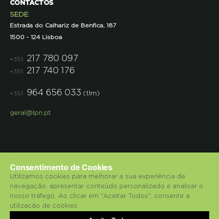
CONTACTOS
SEDE
Estrada do Calhariz de Benfica, 187
1500 - 124 Lisboa
217 780 097
+351
217 740 176
+351
964 656 033
(tlm)
+351
geral@lpn.pt
Consentimento de Cookies
Utilizamos cookies para melhorar a sua experiência de
navegação, apresentar conteúdo personalizado e analisar o
© 2018 Liga para a Protecção da Natureza.
nosso tráfego. Ao clicar em "Aceitar Todos", consente a
utilização de cookies.
Política de Privacidade