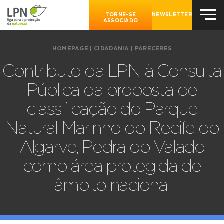
TORNE-SE
NEWSLETTER
ASSOCIADO
HOMEPAGE
|
CIDADANIA
|
PARECERES
Contributo da LPN à Consulta
Pública da proposta de
classificação do Parque
Natural Marinho do Recife do
Algarve, Pedra do Valado
como área protegida de
âmbito nacional