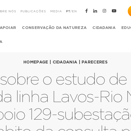
BRE NÓS
PUBLICAÇÕES
MEDIA
PT
/
EN
APOIAR
CONSERVAÇÃO DA NATUREZA
CIDADANIA
EDU
A
HOMEPAGE
|
CIDADANIA
|
PARECERES
 sobre o estudo de
a linha Lavos-Rio
poio 129-subestaçã