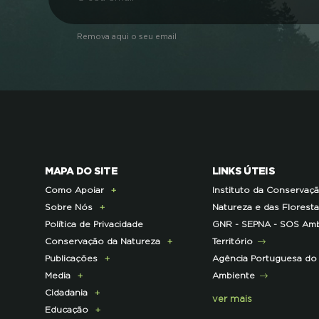
Remova aqui o seu email
MAPA DO SITE
LINKS ÚTEIS
Como Apoiar
Instituto da Conservaç
Sobre Nós
Doe Hoje
Natureza e das Florest
Política de Privacidade
Consignação do IRS
Apresentação
GNR - SEPNA - SOS Amb
Conservação da Natureza
Torne-se Associado
História
Território
Publicações
Pagamento Quotas
Institucional
Programa Lince
Agência Portuguesa do
Media
Parcerias Exclusivas aos
Membros da Direção
Programa Castro Verde
E-News
Ambiente
Cidadania
Associados
Nacional
Sustentável
Centro de Documentação
Comunicado de imprensa
ver mais
Educação
Parcerias de Apoio à LPN
Corpo Técnico
Programa Florestas
Clipping
Campanhas