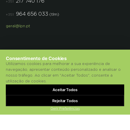
217 740 176
+351
964 656 033
(tlm)
+351
geral@lpn.pt
Consentimento de Cookies
Utilizamos cookies para melhorar a sua experiência de
navegação, apresentar conteúdo personalizado e analisar o
© 2018 Liga para a Protecção da Natureza.
nosso tráfego. Ao clicar em "Aceitar Todos", consente a
utilização de cookies.
Política de Privacidade
Aceitar Todos
bluesoft.pt
Powered by
Rejeitar Todos
Gerir Preferências