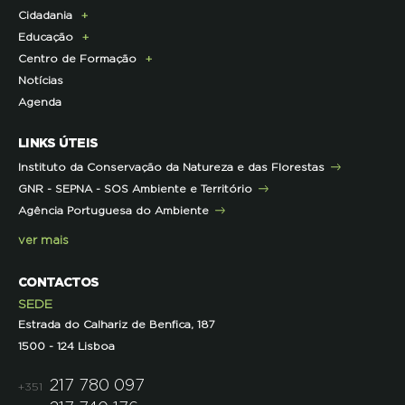
Cidadania
Parcerias de Apoio à LPN
Corpo Técnico
Programa Florestas
Centro de Documentação
Comunicado de imprensa
Educação
Infraestruturas
Projetos cofinanciados pela UE
Clipping
Campanhas
Centro de Formação
Contactos e Localização
Outros Projetos
Press Kit
ECOs-Locais
Área dos Professores
Notícias
Representações
Histórico de Projetos
Dicas úteis
Recursos Pedagógicos
Formação Certificada
Agenda
Iniciativas
Literacia para a Floresta
Formação Contínua para Professores
Mares Circulares
Turma do Libérico
Ação Formativa
LINKS ÚTEIS
Pareceres
Projetos
Outras Formações
Instituto da Conservação da Natureza e das Florestas
Parcerias
GNR - SEPNA - SOS Ambiente e Território
Projetos
Agência Portuguesa do Ambiente
Semana do Jornalismo de Ambiente 2023
ver mais
CONTACTOS
SEDE
Estrada do Calhariz de Benfica, 187
1500 - 124 Lisboa
217 780 097
+351