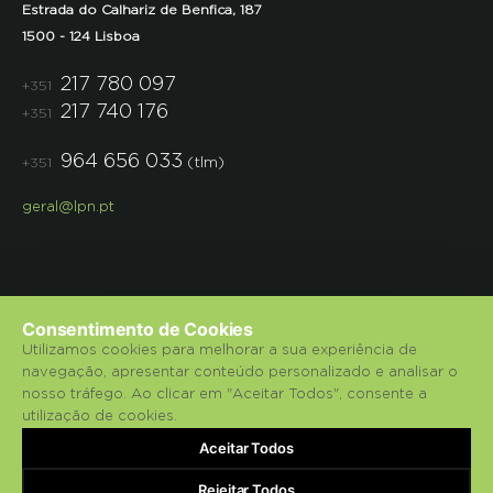
Estrada do Calhariz de Benfica, 187
1500 - 124 Lisboa
217 780 097
+351
217 740 176
+351
964 656 033
(tlm)
+351
geral@lpn.pt
Consentimento de Cookies
Utilizamos cookies para melhorar a sua experiência de
navegação, apresentar conteúdo personalizado e analisar o
© 2018 Liga para a Protecção da Natureza.
nosso tráfego. Ao clicar em "Aceitar Todos", consente a
utilização de cookies.
Política de Privacidade
Aceitar Todos
bluesoft.pt
Powered by
Rejeitar Todos