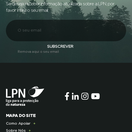
Se deseja receber informação atualizada sobre a LPN, por
favor insira o seu email:
SUBSCREVER
Remova aqui o seu email
MAPA DO SITE
Como Apoiar
Sobre Nós
Doe Hoje