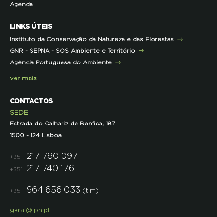
Agenda
Iniciativas
Literacia para a Floresta
Formação Contínua para Professores
Mares Circulares
Turma do Libérico
Ação Formativa
LINKS ÚTEIS
Pareceres
Projetos
Outras Formações
Instituto da Conservação da Natureza e das Florestas
Parcerias
GNR - SEPNA - SOS Ambiente e Território
Projetos
Agência Portuguesa do Ambiente
Semana do Jornalismo de Ambiente 2023
ver mais
CONTACTOS
SEDE
Estrada do Calhariz de Benfica, 187
1500 - 124 Lisboa
217 780 097
+351
217 740 176
+351
964 656 033
(tlm)
+351
geral@lpn.pt