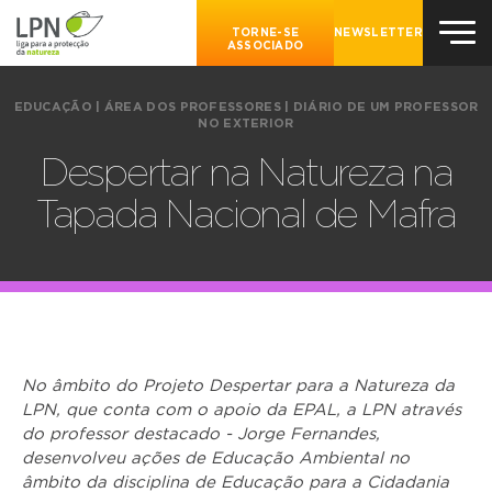
TORNE-SE
NEWSLETTER
ASSOCIADO
EDUCAÇÃO
|
ÁREA DOS PROFESSORES
|
DIÁRIO DE UM PROFESSOR
NO EXTERIOR
Despertar na Natureza na
Tapada Nacional de Mafra
No âmbito do Projeto Despertar para a Natureza da
LPN, que conta com o apoio da EPAL, a LPN através
do professor destacado - Jorge Fernandes,
desenvolveu ações de Educação Ambiental no
âmbito da disciplina de Educação para a Cidadania