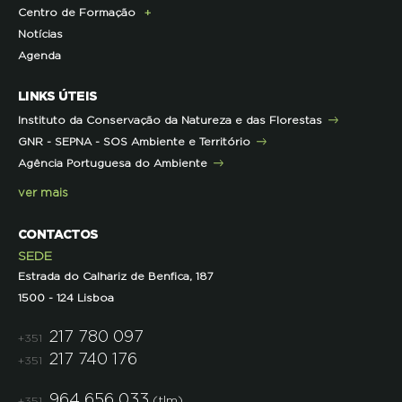
Centro de Formação
Contactos e Localização
Outros Projetos
Press Kit
ECOs-Locais
Área dos Professores
Notícias
Representações
Histórico de Projetos
Dicas úteis
Recursos Pedagógicos
Formação Certificada
Agenda
Iniciativas
Literacia para a Floresta
Formação Contínua para Professores
Mares Circulares
Turma do Libérico
Ação Formativa
LINKS ÚTEIS
Pareceres
Projetos
Outras Formações
Instituto da Conservação da Natureza e das Florestas
Parcerias
GNR - SEPNA - SOS Ambiente e Território
Projetos
Agência Portuguesa do Ambiente
Semana do Jornalismo de Ambiente 2023
ver mais
CONTACTOS
SEDE
Estrada do Calhariz de Benfica, 187
1500 - 124 Lisboa
217 780 097
+351
217 740 176
+351
964 656 033
(tlm)
+351