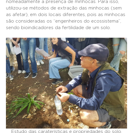
nomeadamente a presença de minhocas. Para isso,
utilizou-se métodos de extração das minhocas (sem
as afetar), em dois locais diferentes, pois as minhocas
são consideradas os “engenheiros do ecossistema”,
sendo bioindicadores da fertilidade de um solo.
Estudo das caraterísticas e propriedades do solo.