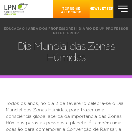
TORNE-SE
NEWSLETTER
ASSOCIADO
EDUCAÇÃO
|
ÁREA DOS PROFESSORES
|
DIÁRIO DE UM PROFESSOR
NO EXTERIOR
Dia Mundial das Zonas
Húmidas
Todos os anos, no dia 2 de fevereiro celebra-se o Dia
Mundial das Zonas Húmidas, para trazer uma
consciência global acerca da importância das Zonas
Húmidas paras as pessoas e planeta. É também uma
ocasião para comemorar a Convenção de Ramsar, a