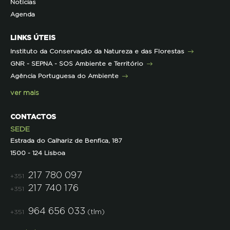
Notícias
Representações
Histórico de Projetos
Dicas úteis
Recursos Pedagógicos
Formação Certificada
Agenda
Iniciativas
Literacia para a Floresta
Formação Contínua para Professores
Mares Circulares
Turma do Libérico
Ação Formativa
LINKS ÚTEIS
Pareceres
Projetos
Outras Formações
Instituto da Conservação da Natureza e das Florestas
Parcerias
GNR - SEPNA - SOS Ambiente e Território
Projetos
Agência Portuguesa do Ambiente
Semana do Jornalismo de Ambiente 2023
ver mais
CONTACTOS
SEDE
Estrada do Calhariz de Benfica, 187
1500 - 124 Lisboa
217 780 097
+351
217 740 176
+351
964 656 033
(tlm)
+351