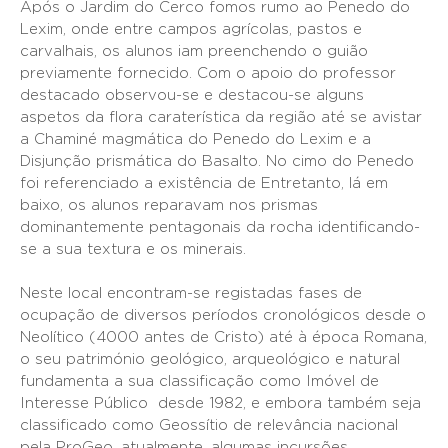
Após o Jardim do Cerco fomos rumo ao Penedo do
Lexim, onde entre campos agrícolas, pastos e
carvalhais, os alunos iam preenchendo o guião
previamente fornecido. Com o apoio do professor
destacado observou-se e destacou-se alguns
aspetos da flora caraterística da região até se avistar
a Chaminé magmática do Penedo do Lexim e a
Disjunção prismática do Basalto. No cimo do Penedo
foi referenciado a existência de Entretanto, lá em
baixo, os alunos reparavam nos prismas
dominantemente pentagonais da rocha identificando-
se a sua textura e os minerais.
Neste local encontram-se registadas fases de
ocupação de diversos períodos cronológicos desde o
Neolítico (4000 antes de Cristo) até à época Romana,
o seu património geológico, arqueológico e natural
fundamenta a sua classificação como Imóvel de
Interesse Público desde 1982, e embora também seja
classificado como Geossítio de relevância nacional
pela ProGeo, atualmente, algumas incursões