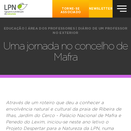
TORNE-SE
NEWSLETTER
ASSOCIADO
EDUCAÇÃO
|
ÁREA DOS PROFESSORES
|
DIÁRIO DE UM PROFESSOR
NO EXTERIOR
Uma jornada no concelho de
Mafra
Através de um roteiro que deu a conhecer a
envolvência natural e cultural da praia de Ribeira de
Ilhas, Jardim do Cerco - Palácio Nacional de Mafra e
Penedo do Lexim, iniciou-se neste ano letivo o
Projeto Despertar para a Natureza da LPN, numa