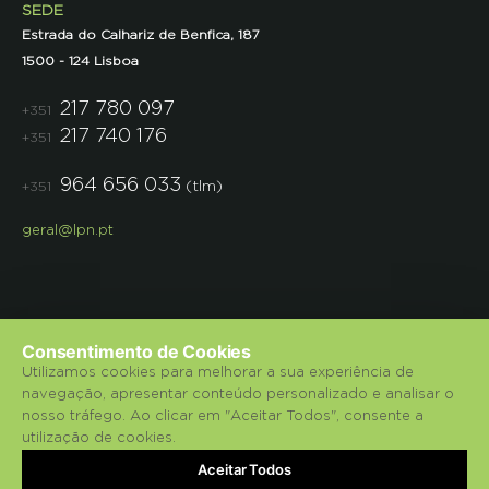
SEDE
Estrada do Calhariz de Benfica, 187
1500 - 124 Lisboa
217 780 097
+351
217 740 176
+351
964 656 033
(tlm)
+351
geral@lpn.pt
Consentimento de Cookies
Utilizamos cookies para melhorar a sua experiência de
navegação, apresentar conteúdo personalizado e analisar o
© 2018 Liga para a Protecção da Natureza.
nosso tráfego. Ao clicar em "Aceitar Todos", consente a
utilização de cookies.
Política de Privacidade
Aceitar Todos