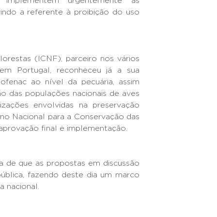
implementem urgentemente as
indo a referente à proibição do uso
orestas (ICNF), parceiro nos vários
em Portugal, reconheceu já a sua
lofenac ao nível da pecuária, assim
o das populações nacionais de aves
izações envolvidas na preservação
ano Nacional para a Conservação das
aprovação final e implementação.
va de que as propostas em discussão
ública, fazendo deste dia um marco
a nacional.