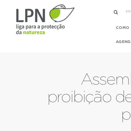
SO
COMO 
AGEND
Assemb
proibição d
p