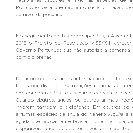
necrófagas (abutres e algumas espécies de á
Português para que não autorize a utilização des
ao nível da pecuária.
No seguimento destas preocupações, a Assemblei
2018 o Projeto de Resolução 1433/XIII apres
Governo Português que não autorize a comercial
com diclofenac.
De acordo com a ampla informação científica exi
feitos por diversas organizações nacionais e inter
em concentrações letais numa carcaça até set
Quando abutres, águias, ou outros animais necr
ingerem também o diclofenac. Em abutres do
algumas espécies de águia do género
Aquila
, a 
aguda que rapidamente leva à morte. Na Índia, 
disponíveis para os abutres tivessem sido tra