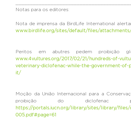
_______________________________________
Notas para os editores:
Nota de imprensa da BirdLife International aler
www.birdlife.org/sites/default/files/attachmen
Peritos em abutres pedem proibição glob
www.4vultures.org/2017/02/21/hundreds-of-vultur
veterinary-diclofenac-while-the-government-of-p
it/
Moção da União Internacional para a Conserva
proibição do diclofenac pa
https://portals.iucn.org/library/sites/library/fi
005.pdf#page=61