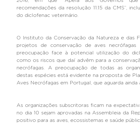
2016, em que “Apela aos Governos que 
recomendações da resolução 11.15 da CMS”, inclu
do diclofenac veterinário.
O Instituto da Conservação da Natureza e das Fl
projetos de conservação de aves necrófagas 
preocupação face à potencial utilização do dic
como os riscos que daí advêm para a conservaçã
necrófagas. A preocupação de todas as organ
destas espécies está evidente na proposta de Pl
Aves Necrófagas em Portugal, que aguarda ainda 
As organizações subscritoras ficam na expectati
no dia 10 sejam aprovadas na Assembleia da Rep
positivo para as aves, ecossistemas e saúde públic