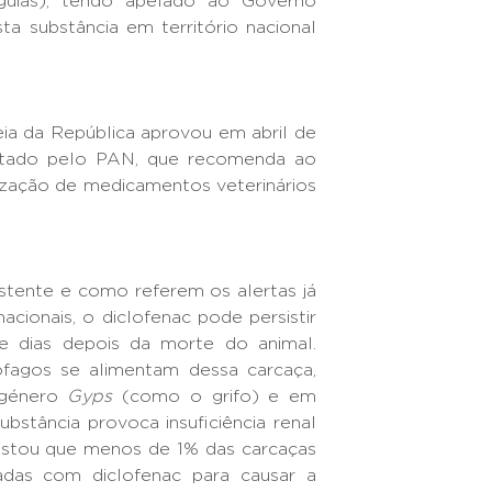
guias), tendo apelado ao Governo
ta substância em território nacional
a da República aprovou em abril de
entado pelo PAN, que recomenda ao
ização de medicamentos veterinários
stente e como referem os alertas já
nacionais, o diclofenac pode persistir
e dias depois da morte do animal.
ófagos se alimentam dessa carcaça,
 género
Gyps
(como o grifo) e em
substância provoca insuficiência renal
bastou que menos de 1% das carcaças
tadas com diclofenac para causar a