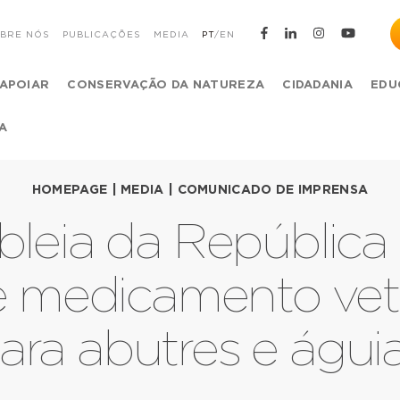
BRE NÓS
PUBLICAÇÕES
MEDIA
PT
/
EN
APOIAR
CONSERVAÇÃO DA NATUREZA
CIDADANIA
EDU
A
HOMEPAGE
|
MEDIA
|
COMUNICADO DE IMPRENSA
leia da República 
e medicamento veter
ara abutres e águi