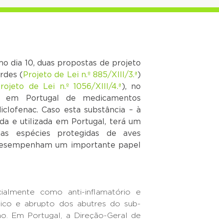
mo dia 10, duas propostas de projeto
rdes (
Projeto de Lei n.º 885/XIII/3.ª
)
rojeto de Lei n.º 1056/XIII/4.ª
), no
so em Portugal de medicamentos
iclofenac. Caso esta substância – à
ada e utilizada em Portugal, terá um
as espécies protegidas de aves
desempenham um importante papel
ialmente como anti-inflamatório e
ático e abrupto dos abutres do sub-
ão. Em Portugal, a Direção-Geral de