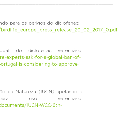
________________________________________
tando para os perigos do diclofenac:
ts/birdlife_europe_press_release_20_02_2017_0.pdf
al do diclofenac veterinário:
e-experts-ask-for-a-global-ban-of-
ortugal-is-considering-to-approve-
ção da Natureza (IUCN) apelando à
ra uso veterinário:
les/documents/IUCN-WCC-6th-