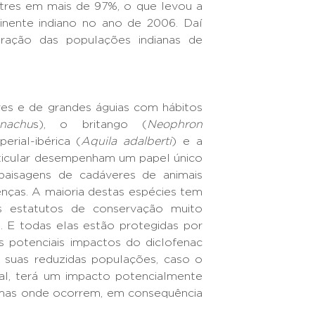
tres em mais de 97%, o que levou a
inente indiano no ano de 2006. Daí
ração das populações indianas de
res e de grandes águias com hábitos
nachu
s), o britango (
Neophron
perial-ibérica (
Aquila adalberti
) e a
rticular desempenham um papel único
paisagens de cadáveres de animais
enças. A maioria destas espécies tem
as estatutos de conservação muito
 E todas elas estão protegidas por
 potenciais impactos do diclofenac
a suas reduzidas populações, caso o
gal, terá um impacto potencialmente
mas onde ocorrem, em consequência