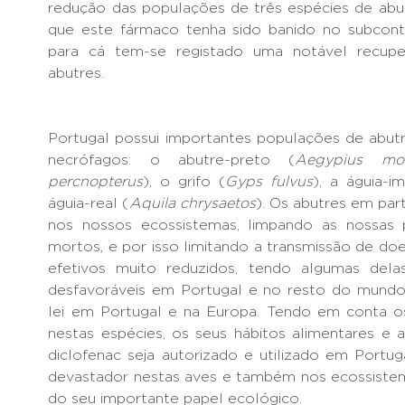
redução das populações de três espécies de abu
que este fármaco tenha sido banido no subcont
para cá tem-se registado uma notável recupe
abutres.
Portugal possui importantes populações de abut
necrófagos: o abutre-preto (
Aegypius mo
percnopterus
), o grifo (
Gyps fulvus
), a águia-im
águia-real (
Aquila chrysaetos
). Os abutres em pa
nos nossos ecossistemas, limpando as nossas 
mortos, e por isso limitando a transmissão de do
efetivos muito reduzidos, tendo algumas del
desfavoráveis em Portugal e no resto do mundo.
lei em Portugal e na Europa. Tendo em conta os
nestas espécies, os seus hábitos alimentares e 
diclofenac seja autorizado e utilizado em Portu
devastador nestas aves e também nos ecossiste
do seu importante papel ecológico.