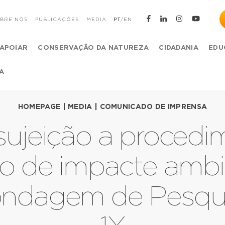
BRE NÓS
PUBLICAÇÕES
MEDIA
PT
/
EN
APOIAR
CONSERVAÇÃO DA NATUREZA
CIDADANIA
EDU
A
HOMEPAGE
|
MEDIA
|
COMUNICADO DE IMPRENSA
sujeição a procedi
ão de impacte ambi
sondagem de Pesqui