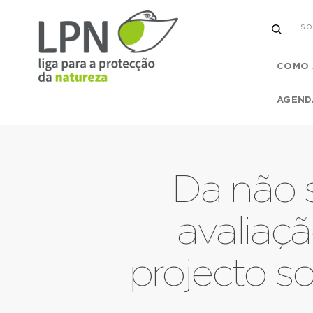
SO
COMO 
AGEND
Da não 
avaliaç
projecto 