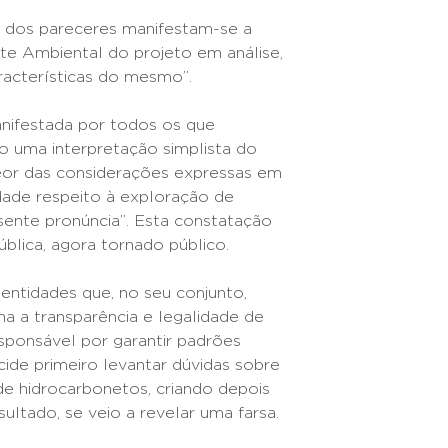
e dos pareceres manifestam-se a
e Ambiental do projeto em análise,
racterísticas do mesmo”.
anifestada por todos os que
do uma interpretação simplista do
teor das considerações expressas em
idade respeito à exploração de
sente pronúncia”. Esta constatação
blica, agora tornado público.
 entidades que, no seu conjunto,
a a transparência e legalidade de
sponsável por garantir padrões
ide primeiro levantar dúvidas sobre
e hidrocarbonetos, criando depois
ultado, se veio a revelar uma farsa.