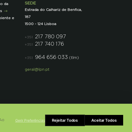
SEDE
ão da
Estrada do Calhariz de Benfica,
as
187
iente e
1500 - 124 Lisboa
217 780 097
+351
217 740 176
+351
964 656 033
(tlm)
+351
geral@lpn.pt
Rejeitar Todos
Aceitar Todos
Gerir Preferências
 Ao
Powered by
bluesoft.pt