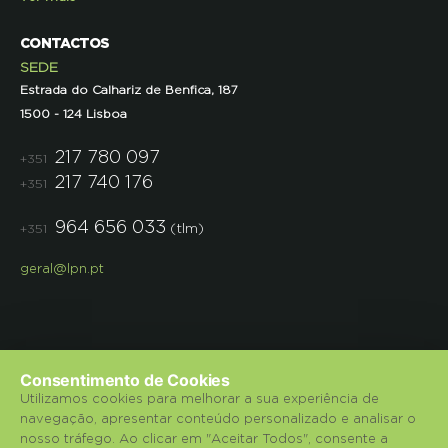
CONTACTOS
SEDE
Estrada do Calhariz de Benfica, 187
1500 - 124 Lisboa
217 780 097
+351
217 740 176
+351
964 656 033
(tlm)
+351
geral@lpn.pt
Consentimento de Cookies
Utilizamos cookies para melhorar a sua experiência de
navegação, apresentar conteúdo personalizado e analisar o
© 2018 Liga para a Protecção da Natureza.
nosso tráfego. Ao clicar em "Aceitar Todos", consente a