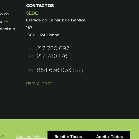
CONTACTOS
SEDE
ão da
Estrada do Calhariz de Benfica,
as
187
iente e
1500 - 124 Lisboa
217 780 097
+351
217 740 176
+351
964 656 033
(tlm)
+351
geral@lpn.pt
Rejeitar Todos
Aceitar Todos
Gerir Preferências
 Ao
Powered by
bluesoft.pt