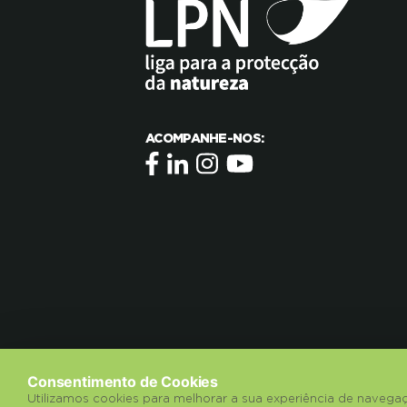
ACOMPANHE-NOS:
Consentimento de Cookies
Utilizamos cookies para melhorar a sua experiência de navegaç
© 2018 Liga para a Protecção da Natureza.
Pol