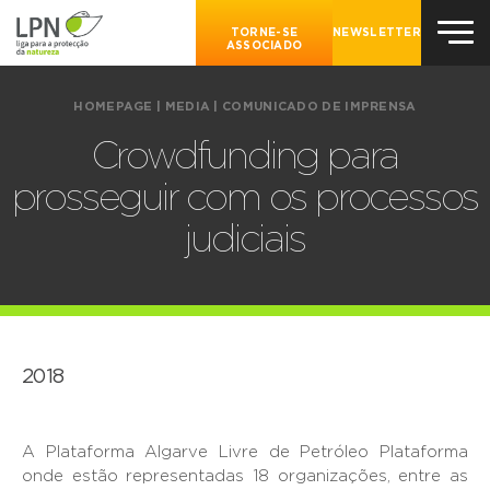
TORNE-SE
NEWSLETTER
ASSOCIADO
HOMEPAGE
|
MEDIA
|
COMUNICADO DE IMPRENSA
Crowdfunding para
prosseguir com os processos
judiciais
2018
A Plataforma Algarve Livre de Petróleo Plataforma
onde estão representadas 18 organizações, entre as