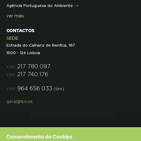
Agência Portuguesa do Ambiente
Semana do Jornalismo de Ambiente 2023
ver mais
CONTACTOS
SEDE
Estrada do Calhariz de Benfica, 187
1500 - 124 Lisboa
217 780 097
+351
217 740 176
+351
964 656 033
(tlm)
+351
geral@lpn.pt
Consentimento de Cookies