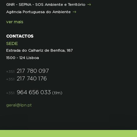
GNR - SEPNA - SOS Ambiente e Território
Projetos
Agência Portuguesa do Ambiente
Semana do Jornalismo de Ambiente 2023
ver mais
CONTACTOS
SEDE
Estrada do Calhariz de Benfica, 187
1500 - 124 Lisboa
217 780 097
+351
217 740 176
+351
964 656 033
(tlm)
+351
geral@lpn.pt