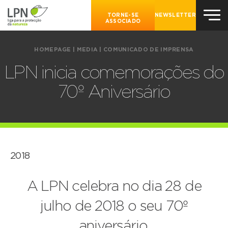
TORNE-SE
NEWSLETTER
ASSOCIADO
HOMEPAGE
|
MEDIA
|
COMUNICADO DE IMPRENSA
LPN inicia comemorações do
70º Aniversário
2018
A LPN celebra no dia 28 de
julho de 2018 o seu 70º
aniversário.