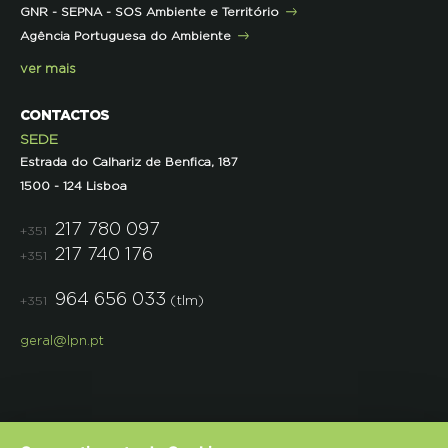
GNR - SEPNA - SOS Ambiente e Território
Projetos
Agência Portuguesa do Ambiente
Semana do Jornalismo de Ambiente 2023
ver mais
CONTACTOS
SEDE
Estrada do Calhariz de Benfica, 187
1500 - 124 Lisboa
217 780 097
+351
217 740 176
+351
964 656 033
(tlm)
+351
geral@lpn.pt