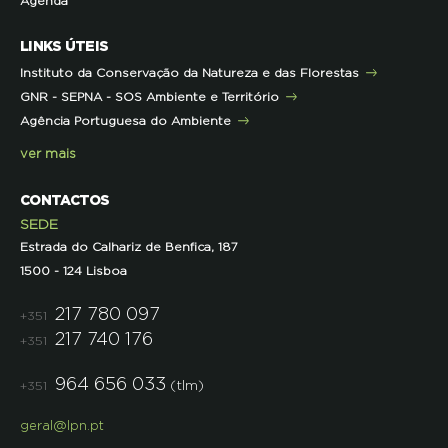
Agenda
Iniciativas
Literacia para a Floresta
Formação Contínua para Professores
Mares Circulares
Turma do Libérico
Ação Formativa
LINKS ÚTEIS
Pareceres
Projetos
Outras Formações
Instituto da Conservação da Natureza e das Florestas
Parcerias
GNR - SEPNA - SOS Ambiente e Território
Projetos
Agência Portuguesa do Ambiente
Semana do Jornalismo de Ambiente 2023
ver mais
CONTACTOS
SEDE
Estrada do Calhariz de Benfica, 187
1500 - 124 Lisboa
217 780 097
+351
217 740 176
+351
964 656 033
(tlm)
+351
geral@lpn.pt