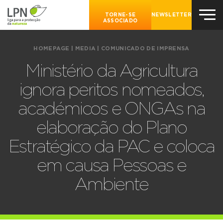
TORNE-SE
NEWSLETTER
ASSOCIADO
HOMEPAGE
|
MEDIA
|
COMUNICADO DE IMPRENSA
Ministério da Agricultura
ignora peritos nomeados,
académicos e ONGAs na
elaboração do Plano
Estratégico da PAC e coloca
em causa Pessoas e
Ambiente