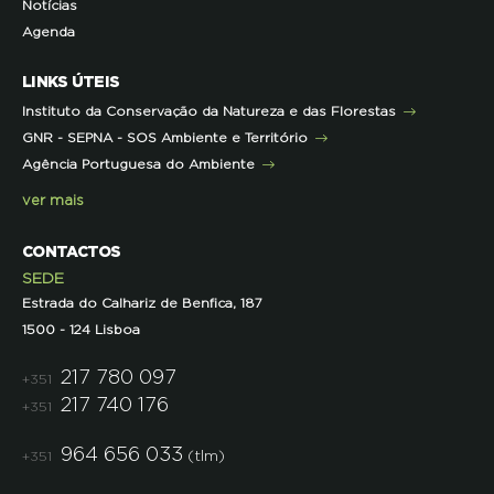
Notícias
Representações
Histórico de Projetos
Dicas úteis
Recursos Pedagógicos
Formação Certificada
Agenda
Iniciativas
Literacia para a Floresta
Formação Contínua para Professores
Mares Circulares
Turma do Libérico
Ação Formativa
LINKS ÚTEIS
Pareceres
Projetos
Outras Formações
Instituto da Conservação da Natureza e das Florestas
Parcerias
GNR - SEPNA - SOS Ambiente e Território
Projetos
Agência Portuguesa do Ambiente
Semana do Jornalismo de Ambiente 2023
ver mais
CONTACTOS
SEDE
Estrada do Calhariz de Benfica, 187
1500 - 124 Lisboa
217 780 097
+351
217 740 176
+351
964 656 033
(tlm)
+351