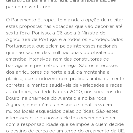
desastrosa para a natureza, para a nossa saúdee
para o nosso futuro.
O Parlamento Europeu tem ainda a opção de rejeitar
estas propostas nas votações que vão decorrer até
sexta-feira. Por isso, a C6 apela à Ministra de
Agricultura de Portugal e a todos os Eurodeputados
Portugueses, que zelem pelos interesses nacionais:
que não são os das multinacionais do olival e do
amendoal intensivos, nem das construtoras de
barragens e perímetros de rega. São os interesses
dos agricultores de norte a sul, da montanha à
planície, que produzem, com práticas ambientalmente
corretas, alimentos saudáveis de variedades e raças
autóctones, na Rede Natura 2000, nos socalcos do
Douro, na charneca do Alentejo e no barrocal
Algarvio, e mantêm as pessoas e a natureza em
muitos locais esquecidos pelas políticas. São estes
interesses que os nossos eleitos devem defender,
com a responsabilidade que se impõe a quem decide
o destino de cerca de um terço do orçamento da UE.