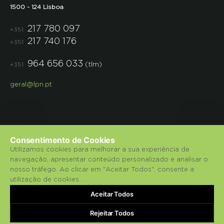
1500 - 124 Lisboa
217 780 097
+351
217 740 176
+351
964 656 033
(tlm)
+351
geral@lpn.pt
Consentimento de Cookies
Utilizamos cookies para melhorar a sua experiência de
navegação, apresentar conteúdo personalizado e analisar o
© 2018 Liga para a Protecção da Natureza.
nosso tráfego. Ao clicar em "Aceitar Todos", consente a
utilização de cookies.
Política de Privacidade
Aceitar Todos
bluesoft.pt
Powered by
Rejeitar Todos