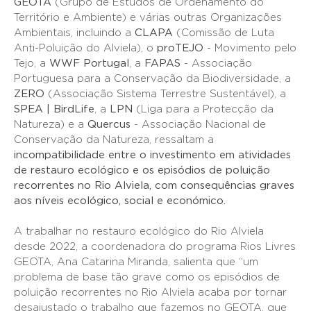
GEOTA
(Grupo de Estudos de Ordenamento do
Território e Ambiente) e várias outras Organizações
Ambientais, incluindo a
CLAPA
(Comissão de Luta
Anti-Poluição do Alviela), o
proTEJO
- Movimento pelo
Tejo, a
WWF Portugal
, a
FAPAS
- Associação
Portuguesa para a Conservação da Biodiversidade, a
ZERO
(Associação Sistema Terrestre Sustentável), a
SPEA | BirdLife
, a
LPN
(Liga para a Protecção da
Natureza) e a
Quercus
- Associação Nacional de
Conservação da Natureza, ressaltam a
incompatibilidade entre o investimento em atividades
de restauro ecológico e os episódios de poluição
recorrentes no Rio Alviela, com consequências graves
aos níveis ecológico, social e económico.
A trabalhar no restauro ecológico do Rio Alviela
desde 2022, a coordenadora do programa Rios Livres
GEOTA, Ana Catarina Miranda, salienta que “um
problema de base tão grave como os episódios de
poluição recorrentes no Rio Alviela acaba por tornar
desajustado o trabalho que fazemos no GEOTA, que