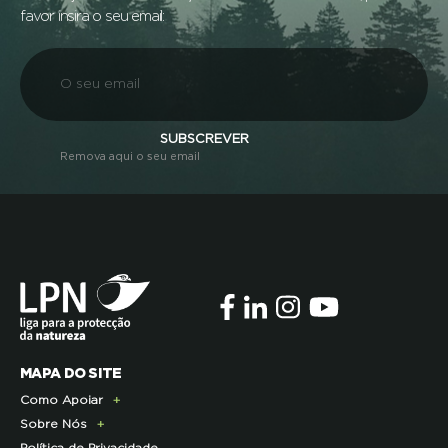
favor insira o seu email:
SUBSCREVER
Remova aqui o seu email
MAPA DO SITE
Como Apoiar
Sobre Nós
Doe Hoje