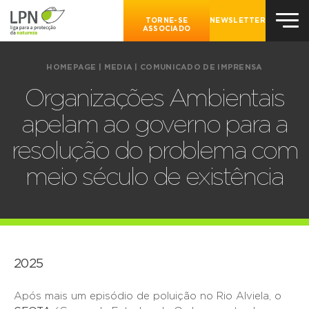
TORNE-SE
NEWSLETTER
ASSOCIADO
HOMEPAGE
|
MEDIA
|
COMUNICADO DE IMPRENSA
Organizações Ambientais
apelam ao governo para a
resolução do problema com
meio século de existência
2025
Após mais um episódio de poluição no Rio Alviela, o