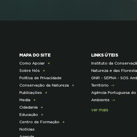
MAPA DO SITE
LINKS ÚTEIS
Como Apoiar
Instituto da Conservaç
Sobre Nós
Doe Hoje
Natureza e das Florest
Política de Privacidade
Consignação do IRS
Apresentação
GNR - SEPNA - SOS Amb
Conservação da Natureza
Torne-se Associado
História
Território
Publicações
Pagamento Quotas
Institucional
Programa Lince
Agência Portuguesa do
Media
Parcerias Exclusivas aos
Membros da Direção
Programa Castro Verde
E-News
Ambiente
Cidadania
Associados
Nacional
Sustentável
Centro de Documentação
Comunicado de imprensa
ver mais
Educação
Parcerias de Apoio à LPN
Corpo Técnico
Programa Florestas
Clipping
Campanhas
Centro de Formação
Infraestruturas
Projetos cofinanciados
Press Kit
ECOs-Locais
Área dos Professores
Notícias
Contactos e Localização
pela UE
Dicas úteis
Recursos Pedagógicos
Formação Certificada
Agenda
Representações
Outros Projetos
Iniciativas
Literacia para a Floresta
Formação Contínua para