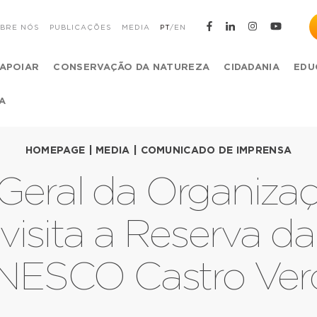
BRE NÓS
PUBLICAÇÕES
MEDIA
PT
/
EN
APOIAR
CONSERVAÇÃO DA NATUREZA
CIDADANIA
EDU
A
HOMEPAGE
|
MEDIA
|
COMUNICADO DE IMPRENSA
-Geral da Organiza
visita a Reserva da
NESCO Castro Ver