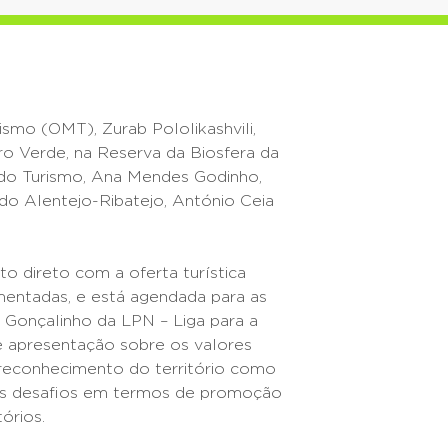
smo (OMT), Zurab Pololikashvili,
tro Verde, na Reserva da Biosfera da
do Turismo, Ana Mendes Godinho,
do Alentejo-Ribatejo, António Ceia
o direto com a oferta turística
ementadas, e está agendada para as
Gonçalinho da LPN – Liga para a
e apresentação sobre os valores
e reconhecimento do território como
os desafios em termos de promoção
órios.