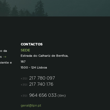
CONTACTOS
SEDE
ão da
Estrada do Calhariz de Benfica,
as
187
iente e
1500 - 124 Lisboa
217 780 097
+351
217 740 176
+351
964 656 033
(tlm)
+351
geral@lpn.pt