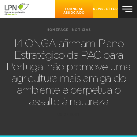
TORNE-SE
NEWSLETTER
ASSOCIADO
HOMEPAGE
|
NOTÍCIAS
14 ONGA afirmam: Plano
Estratégico da PAC para
Portugal não promove uma
agricultura mais amiga do
ambiente e perpetua o
assalto à natureza
06.07.2021