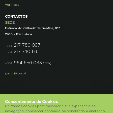
ver mais
CONTACTOS
SEDE
Estrada do Calhariz de Benfica, 187
1500 - 124 Lisboa
217 780 097
+351
217 740 176
+351
964 656 033
(tlm)
+351
geral@lpn.pt
Consentimento de Cookies
Utilizamos cookies para melhorar a sua experiência de
navegação, apresentar conteúdo personalizado e analisar o